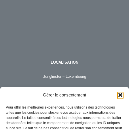
LOCALISATION
Junglinster – Luxembourg
HEURES D’OUVERTURE
Gérer le consentement
LUNDI – VENDREDI : 10h00 – 18h30
Pour offrir les meilleures expériences, nous utilisons des technologies
SAMEDI : 9h30 – 18h00
telles que les cookies pour stocker et/ou accéder aux informations des
appareils. Le fait de consentir à ces technologies nous permettra de traiter
fermé les dimanches et les jours fériés
des données telles que le comportement de navigation ou les ID uniques
sur ce site. Le fait de ne pas consentir ou de retirer son consentement peut