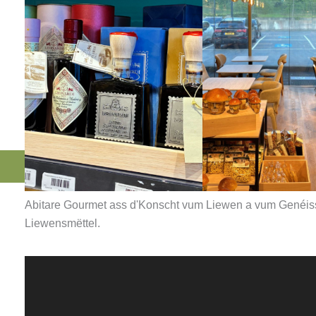
Abitare Gourmet ass d'Konscht vum Liewen a vum Genéiss
Liewensmëttel.