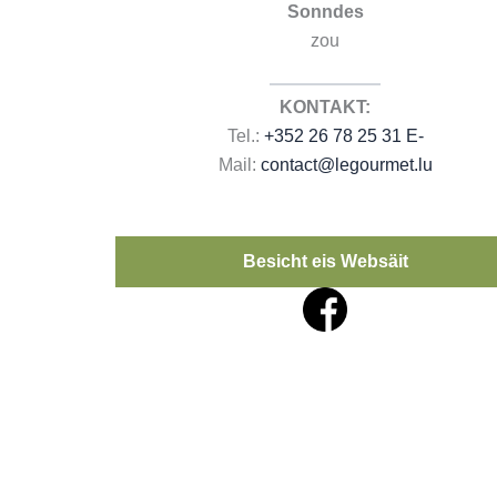
Sonndes
zou
KONTAKT:
Tel.:
+352 26 78 25 31 E-
Mail:
contact@legourmet.lu
Besicht eis Websäit