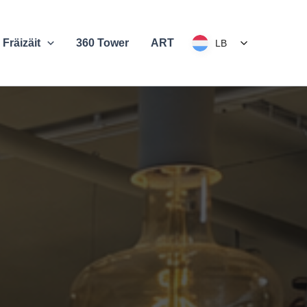
 Fräizäit
360 Tower
ART
LB