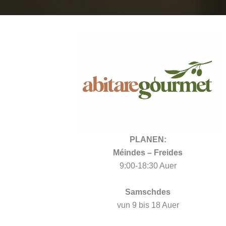
PLANEN:
Méindes – Freides
9:00-18:30 Auer
Samschdes
vun 9 bis 18 Auer