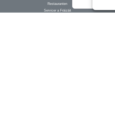
Restauranten
Servicer a Fräizäit
360 Tower
ART