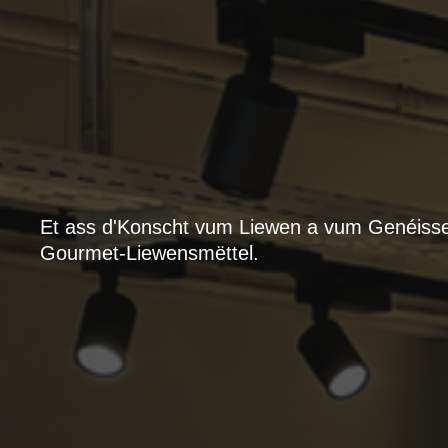
Et ass d'Konscht vum Liewen a vum Genéisse
Gourmet-Liewensmëttel.