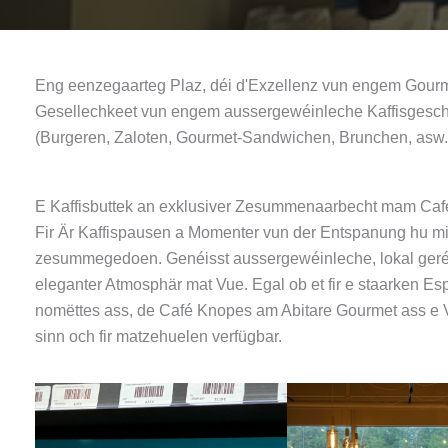
Eng eenzegaarteg Plaz, déi d'Exzellenz vun engem Gourm
Gesellechkeet vun engem aussergewéinleche Kaffisgesch
(Burgeren, Zaloten, Gourmet-Sandwichen, Brunchen, asw.
E Kaffisbuttek an exklusiver Zesummenaarbecht mam Caf
Fir Är Kaffispausen a Momenter vun der Entspanung hu m
zesummegedoen. Genéisst aussergewéinleche, lokal geréi
eleganter Atmosphär mat Vue. Egal ob et fir e staarken E
nomëttes ass, de Café Knopes am Abitare Gourmet ass e V
sinn och fir matzehuelen verfügbar.