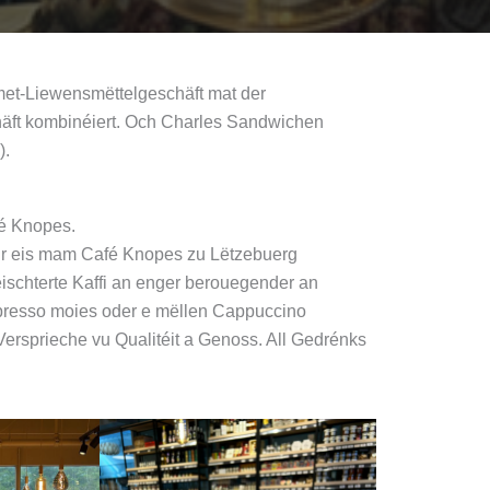
et-Liewensmëttelgeschäft mat der
äft kombinéiert. Och Charles Sandwichen
).
é Knopes.
ir eis mam Café Knopes zu Lëtzebuerg
schterte Kaffi an enger berouegender an
spresso moies oder e mëllen Cappuccino
ersprieche vu Qualitéit a Genoss. All Gedrénks