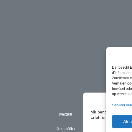
Déi bescht E
d'Informatio
Zoustëmmung 
Verhalen od
bewäert ode
op verschidd
Servicer ver
Mir benotze Cookien fi
PAGES
Erfahrung op eiser Säi
Akze
Geschäfter