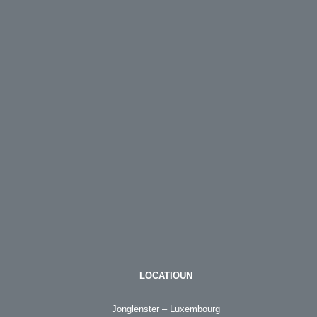
LOCATIOUN
Jonglënster – Luxembourg