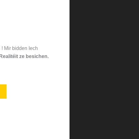
s
! Mir bidden Iech
 Realitéit ze besichen.