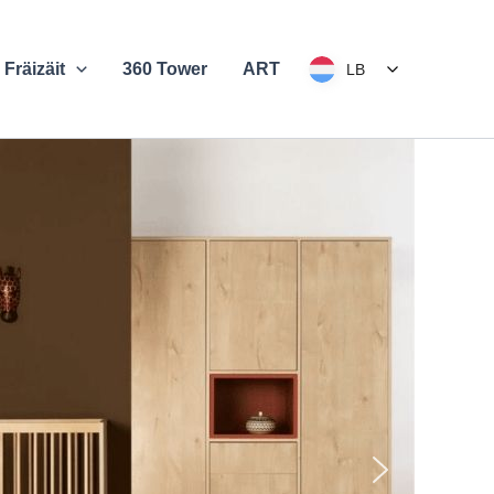
 Fräizäit
360 Tower
ART
LB