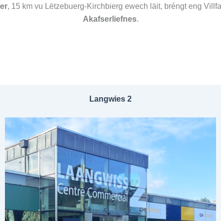
er
, 15 km vu Lëtzebuerg-Kirchbierg ewech läit, bréngt eng Villf
Akafserliefnes
.
Langwies 2