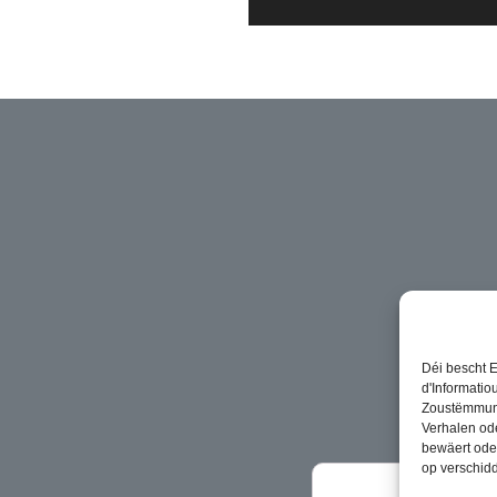
Déi bescht E
d'Informatio
Zoustëmmung 
Verhalen od
bewäert ode
op verschidd