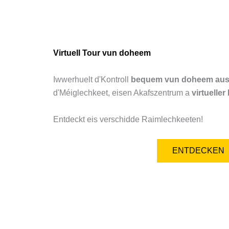
Virtuell Tour vun doheem
Iwwerhuelt d'Kontroll
bequem vun doheem au
d'Méiglechkeet, eisen Akafszentrum a
virtueller
Entdeckt eis verschidde Raimlechkeeten!
ENTDECKEN