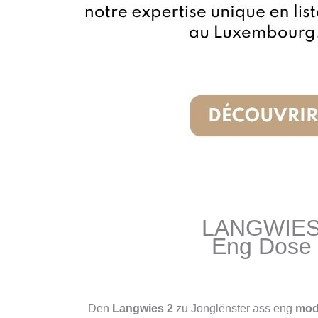
LANGWIES
Eng Dose 
Den
Langwies 2
zu Jonglënster ass eng
mod