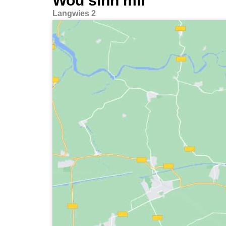
Wou sinn mir
Langwies 2