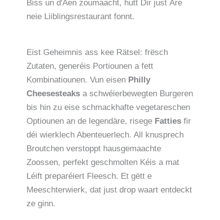
Biss un d'Aen zoumaacht, hutt Dir just Äre
neie Liiblingsrestaurant fonnt.
Eist Geheimnis ass kee Rätsel: frësch
Zutaten, generéis Portiounen a fett
Kombinatiounen. Vun eisen
Philly
Cheesesteaks
a schwéierbewegten Burgeren
bis hin zu eise schmackhafte vegetareschen
Optiounen an de legendäre, risege
Fatties
fir
déi wierklech Abenteuerlech. All knusprech
Broutchen verstoppt hausgemaachte
Zoossen, perfekt geschmolten Kéis a mat
Léift preparéiert Fleesch. Et gëtt e
Meeschterwierk, dat just drop waart entdeckt
ze ginn.