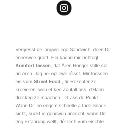
Vergiesst de langweilege Sandwich, deen Dir
ënnerwee gräift. Hei kache mir richtegt
Komfort-Iessen
, dat Ären Honger stille soll
an Ären Dag nei opliewe léisst. Mir loossen
eis vum
Street Food
, fir Rezepter ze
kreéieren, wou et kee Zoufall ass, d'Hänn
dreckeg ze maachen - et ass de Punkt.
Wann Dir no engem schnelle a fade Snack
sicht, kuckt iergendwou anescht; wann Dir
eng Erfahrung wëllt, déi Iech vum éischte