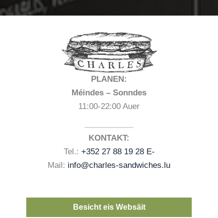
PLANEN:
Méindes – Sonndes
11:00-22:00 Auer
KONTAKT:
Tel.:
+352 27 88 19 28 E-
Mail:
info@charles-sandwiches.lu
Besicht eis Websäit