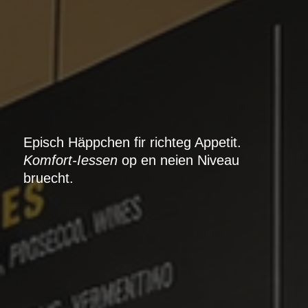
Episch Häppchen fir richteg Appetit.
Komfort-Iessen
op en neien Niveau
bruecht.